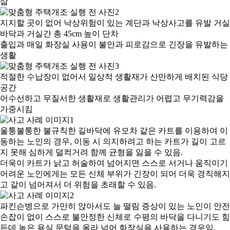
삶
지지할 곳이 없어 낙상위험이 있는 계단과 낙상사고를 유발 거실
바닥과 거실간 총 45cm 높이 단차
출입과 매일 화장실 사용이 불안과 피로감으로 긴장을 유발하는
생활
적절한 수납장이 없어서 일상적 생활재가 산만하게 배치된 식당
공간
어수선하고 무질서한 생활재로 생활관리가 어렵고 무기력감을
가중시킴
울퉁불퉁한 불규칙한 길바닥에 유모차 같은 카트를 이용하여 이
동하는 노인의 경우, 이동 시 의지하려고 하는 카트가 길이 고르
지 못해 심하게 덜컥거려 함께 균형을 잃을 수 있음.
더욱이 카트가 낡고 허술하여 넘어지면 스스로 서거나 움직이기
어려운 노인에게는 모든 신체 부위가 긴장이 되어 더욱 경직해지
고 같이 넘어져서 더 위험을 초래할 수 있음.
파킨슨병으로 가만히 앉아서도 늘 떨림 증상이 있는 노인이 안전
손잡이 없이 스스로 불안정한 신체로 수평의 바닥을 다니기도 힘
든데 높은 욕실 문턱을 올라 넘어 화장실을 사용하는 경우임.