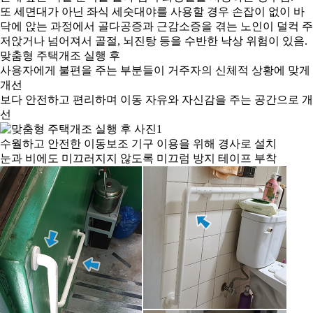
또 세면대가 아닌 좌식 세숫대야를 사용할 경우 손잡이 없이 바
닥에 앉는 과정에서 골다공증과 근감소증을 겪는 노인이 덜컥 주
저앉거나 넘어져서 골절, 뇌진탕 등을 수반한 낙상 위험이 있음.
맞춤형 주택개조 실행 후
사용자에게 불편을 주는 부분들이
거주자의 신체적 상황에 맞게
개선
보다
안전
하고
편리
하며
이동 자유
와
자신감
을 주는 공간으로 개
선
수월하고 안전한 이동보조 기구 이용을 위해 경사로 설치
눈과 비에도 미끄러지지 않도록 미끄럼 방지 테이프 부착